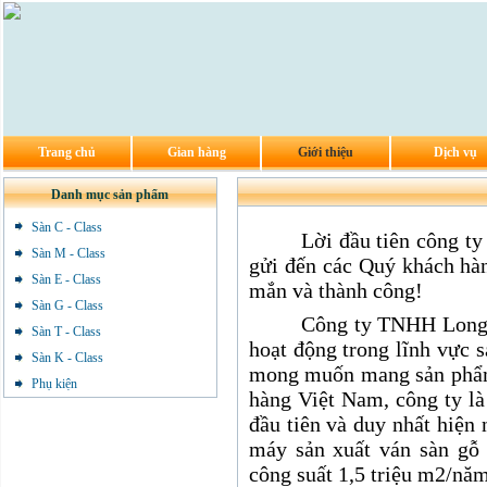
Trang chủ
Gian hàng
Giới thiệu
Dịch vụ
Danh mục sản phẩm
Sàn C - Class
Lời đầu tiên công 
Sàn M - Class
gửi đến các Quý khách hàn
Sàn E - Class
mắn và thành công!
Sàn G - Class
Công ty TNHH Long 
Sàn T - Class
hoạt động trong lĩnh vực 
Sàn K - Class
mong muốn mang sản phẩm
Phụ kiện
hàng Việt Nam, công ty l
đầu tiên và duy nhất hiện
máy sản xuất ván sàn gỗ 
công suất 1,5 triệu m2/năm