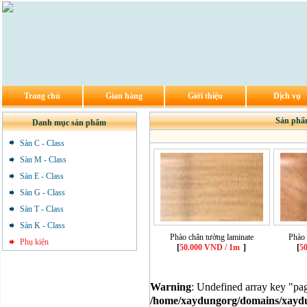
Trang chủ
Gian hàng
Giới thiệu
Dịch vụ
Sản phẩ
Danh mục sản phẩm
Sàn C - Class
Sàn M - Class
Sàn E - Class
Sàn G - Class
Sàn T - Class
Sàn K - Class
Phào chân tường laminate
Phào 
Phụ kiện
[
50.000 VND / 1m
]
[
5
Warning
: Undefined array key "pa
/home/xaydungorg/domains/xaydun