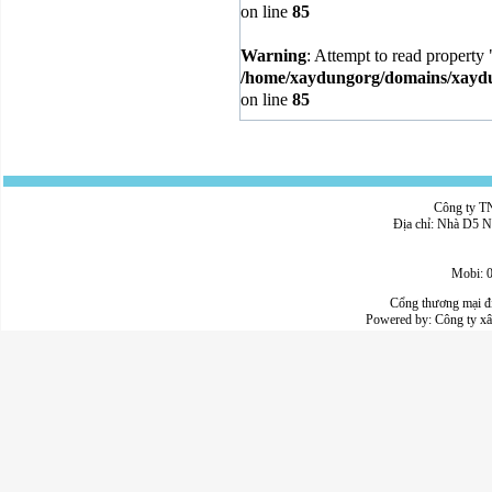
on line
85
Warning
: Attempt to read property 
/home/xaydungorg/domains/xaydun
on line
85
Công ty 
Địa chỉ: Nhà D5 N
Mobi: 
Cổng thương mại đ
Powered by:
Công ty x