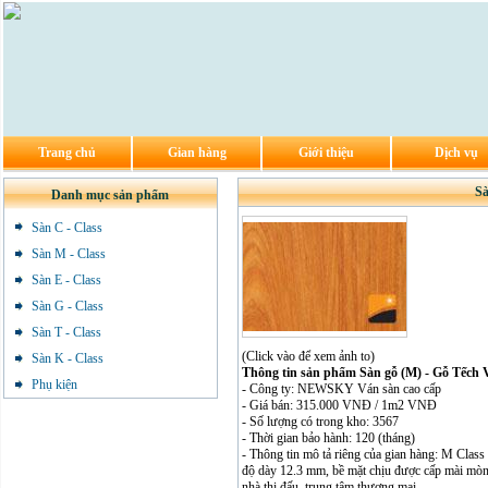
Trang chủ
Gian hàng
Giới thiệu
Dịch vụ
Sà
Danh mục sản phẩm
Sàn C - Class
Sàn M - Class
Sàn E - Class
Sàn G - Class
Sàn T - Class
(Click vào để xem ảnh to)
Sàn K - Class
Thông tin sản phẩm Sàn gỗ (M) - Gỗ Tếch 
Phụ kiện
- Công ty: NEWSKY Ván sàn cao cấp
- Giá bán: 315.000 VNĐ / 1m2 VNĐ
- Số lượng có trong kho: 3567
- Thời gian bảo hành: 120 (tháng)
- Thông tin mô tả riêng của gian hàng: M Class
độ dày 12.3 mm, bề mặt chịu được cấp mài mòn 
nhà thi đấu, trung tâm thương mại ….