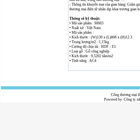
- Thông tin khuyến mại của gian hàng: Giảm g
thương mại điện tử nhân dịp khai trương gian h
Thông số kỹ thuật:
• Mã sản phẩm : M603
• Xuất xứ : Việt Nam
• Mã sản phẩm :
• Kích thước : (W)130 x (L)808 x (H)12.3
• Trọng lượng/m2 : 1,15kg
• Cường độ chịu tải : HDF - E1
• Loại gỗ : Gỗ công nghiệp
• Kích thước : 9,5202 tấm/m2
• Tính năng : AC4
Cổng thương mại đ
Powered by:
Công ty x