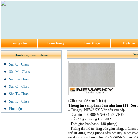
Trang chủ
Gian hàng
Giới thiệu
Dịch vụ
Sàn
Danh mục sản phẩm
Sàn C - Class
Sàn M - Class
Sàn E - Class
Sàn G - Class
Sàn T - Class
(Click vào để xem ảnh to)
Sàn K - Class
Thông tin sản phẩm Sàn nhà tắm (T) - Sồi 
Phụ kiện
- Công ty: NEWSKY Ván sàn cao cấp
- Giá bán: 450.000 VNĐ / 1m2 VNĐ
- Số lượng có trong kho: 482
- Thời gian bảo hành: 180 (tháng)
- Thông tin mô tả riêng của gian hàng: T Clas
thể sử dụng trong phòng tắm bới đây là nơi có
sử dụng cho phòng tắm của NEWSKY bạn có thể