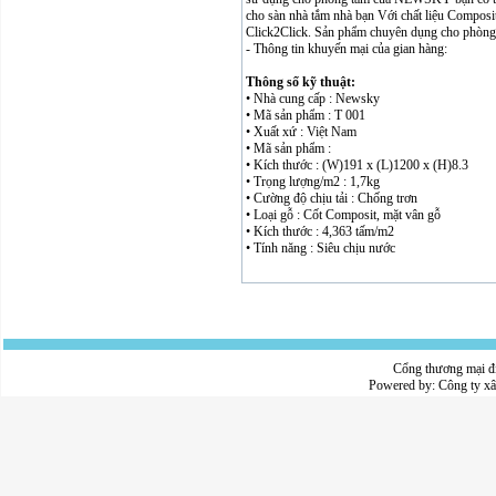
cho sàn nhà tắm nhà bạn Với chất liệu Composit
Click2Click. Sản phẩm chuyên dụng cho phòng tắm
- Thông tin khuyến mại của gian hàng:
Thông số kỹ thuật:
• Nhà cung cấp : Newsky
• Mã sản phẩm : T 001
• Xuất xứ : Việt Nam
• Mã sản phẩm :
• Kích thước : (W)191 x (L)1200 x (H)8.3
• Trọng lượng/m2 : 1,7kg
• Cường độ chịu tải : Chống trơn
• Loại gỗ : Cốt Composit, mặt vân gỗ
• Kích thước : 4,363 tấm/m2
• Tính năng : Siêu chịu nước
Cổng thương mại đ
Powered by:
Công ty x