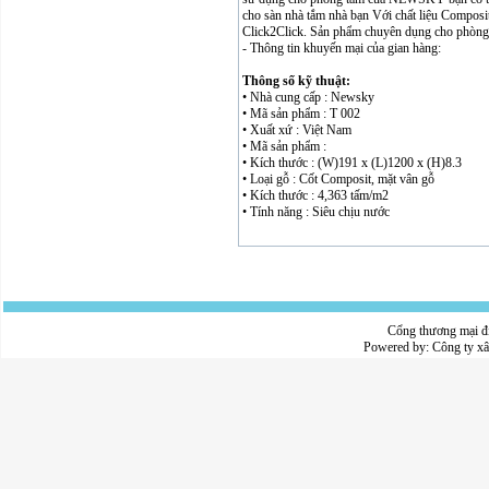
cho sàn nhà tắm nhà bạn Với chất liệu Composit
Click2Click. Sản phẩm chuyên dụng cho phòng tắm
- Thông tin khuyến mại của gian hàng:
Thông số kỹ thuật:
• Nhà cung cấp : Newsky
• Mã sản phẩm : T 002
• Xuất xứ : Việt Nam
• Mã sản phẩm :
• Kích thước : (W)191 x (L)1200 x (H)8.3
• Loại gỗ : Cốt Composit, mặt vân gỗ
• Kích thước : 4,363 tấm/m2
• Tính năng : Siêu chịu nước
Cổng thương mại đ
Powered by:
Công ty x