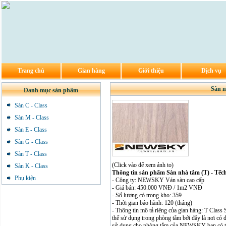
Trang chủ
Gian hàng
Giới thiệu
Dịch vụ
Sàn n
Danh mục sản phẩm
Sàn C - Class
Sàn M - Class
Sàn E - Class
Sàn G - Class
Sàn T - Class
(Click vào để xem ảnh to)
Sàn K - Class
Thông tin sản phẩm Sàn nhà tắm (T) - Tếc
Phụ kiện
- Công ty: NEWSKY Ván sàn cao cấp
- Giá bán: 450.000 VNĐ / 1m2 VNĐ
- Số lượng có trong kho: 359
- Thời gian bảo hành: 120 (tháng)
- Thông tin mô tả riêng của gian hàng: T Clas
thể sử dụng trong phòng tắm bới đây là nơi có
sử dụng cho phòng tắm của NEWSKY bạn có thể