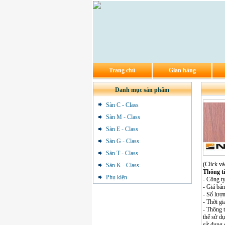
Trang chủ
Gian hàng
Danh mục sản phẩm
Sàn C - Class
Sàn M - Class
Sàn E - Class
Sàn G - Class
Sàn T - Class
(Click và
Sàn K - Class
Thông t
Phụ kiện
- Công 
- Giá b
- Số lượ
- Thời gi
- Thông 
thể sử d
sử dụng 