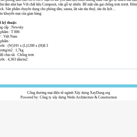
hà tắm nhà bạn Với chất liệu Composit, vân gỗ tự nhiên. Bề mặt sần gai chống trơn trượt. Hèm
ck. Sản phẩm chuyên dụng cho phòng tắm, sauna, lát sàn tàu thuỷ, tàu du lịch ...
tin khuyến mại của gian hàng:
 kỹ thuật:
ng cấp : Newsky
 phẩm : T 006
ứ : Việt Nam
 phẩm :
hước : (W)191 x (L)1200 x (H)8.3
lượng/m2 : 1,7kg
ộ chịu tải : Chống trơn
hước : 4,363 tấm/m2
Cổng thương mại điện tử ngành Xây dựng XayDung.org
Powered by:
Công ty xây dựng
Wedo Architecture & Construction