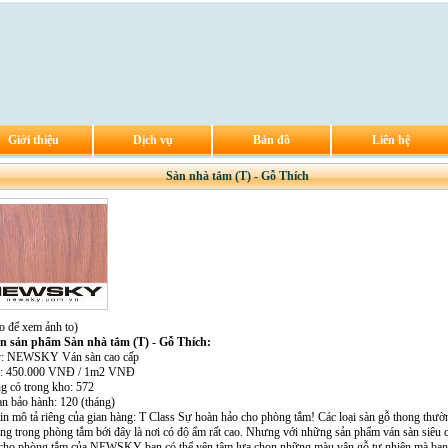
Giới thiệu
Dịch vụ
Bản đồ
Liên hệ
Sàn nhà tắm (T) - Gỗ Thích
o để xem ảnh to)
in sản phẩm Sàn nhà tắm (T) - Gỗ Thích:
ty: NEWSKY Ván sàn cao cấp
án: 450.000 VNĐ / 1m2 VNĐ
ng có trong kho: 572
an bảo hành: 120 (tháng)
tin mô tả riêng của gian hàng: T Class Sự hoàn hảo cho phòng tắm! Các loại sàn gỗ thong thư
ụng trong phòng tắm bới đây là nơi có độ ẩm rất cao. Nhưng với những sản phẩm ván sàn siêu 
cho phòng tắm của NEWSKY bạn có thể yên tâm lựa chọn những màu vân gỗ tự nhiên mà bạn 