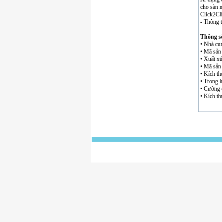
cho sàn n
Click2Cli
- Thông 
Thông số
• Nhà cu
• Mã sản
• Xuất x
• Mã sản
• Kích t
• Trọng 
• Cường đ
• Kích t