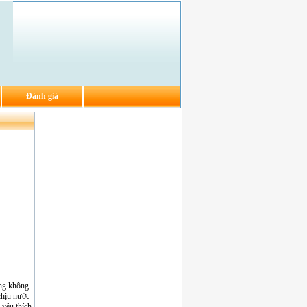
Đánh giá
ờng không
chịu nước
yêu thích