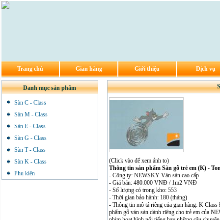
Trang chủ
Gian hàng
Giới thiệu
Dịch vụ
S
Danh mục sản phẩm
Sàn C - Class
Sàn M - Class
Sàn E - Class
Sàn G - Class
Sàn T - Class
(Click vào để xem ảnh to)
Sàn K - Class
Thông tin sản phẩm Sàn gỗ trẻ em (K) - To
Phụ kiện
- Công ty: NEWSKY Ván sàn cao cấp
- Giá bán: 480.000 VNĐ / 1m2 VNĐ
- Số lượng có trong kho: 553
- Thời gian bảo hành: 180 (tháng)
- Thông tin mô tả riêng của gian hàng: K Class 
phẩm gỗ ván sàn dành riêng cho trẻ em của N
phim hoạt hình nổi tiếng hay những câu chuyện c