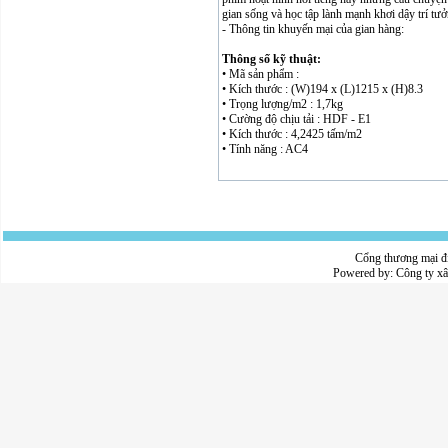
gian sống và học tập lành mạnh khơi dậy trí tư
- Thông tin khuyến mại của gian hàng:
Thông số kỹ thuật:
• Mã sản phẩm :
• Kích thước : (W)194 x (L)1215 x (H)8.3
• Trọng lượng/m2 : 1,7kg
• Cường độ chịu tải : HDF - E1
• Kích thước : 4,2425 tấm/m2
• Tính năng : AC4
Cổng thương mại đ
Powered by:
Công ty x