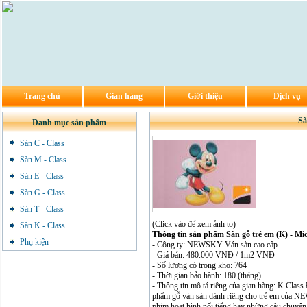
Trang chủ
Gian hàng
Giới thiệu
Dịch vụ
Sà
Danh mục sản phẩm
Sàn C - Class
Sàn M - Class
Sàn E - Class
Sàn G - Class
Sàn T - Class
(Click vào để xem ảnh to)
Sàn K - Class
Thông tin sản phẩm Sàn gỗ trẻ em (K) - Mi
Phụ kiện
- Công ty: NEWSKY Ván sàn cao cấp
- Giá bán: 480.000 VNĐ / 1m2 VNĐ
- Số lượng có trong kho: 764
- Thời gian bảo hành: 180 (tháng)
- Thông tin mô tả riêng của gian hàng: K Class 
phẩm gỗ ván sàn dành riêng cho trẻ em của N
phim hoạt hình nổi tiếng hay những câu chuyện c