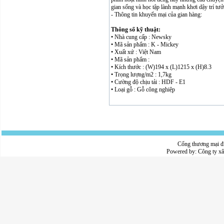
gian sống và học tập lành mạnh khơi dậy trí tư
- Thông tin khuyến mại của gian hàng:
Thông số kỹ thuật:
• Nhà cung cấp : Newsky
• Mã sản phẩm : K - Mickey
• Xuất xứ : Việt Nam
• Mã sản phẩm :
• Kích thước : (W)194 x (L)1215 x (H)8.3
• Trọng lượng/m2 : 1,7kg
• Cường độ chịu tải : HDF - E1
• Loại gỗ : Gỗ công nghiệp
Cổng thương mại đ
Powered by:
Công ty x