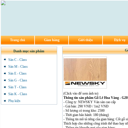
Trang chủ
Gian hàng
Giới thiệu
Dịch vụ
G
Danh mục sản phẩm
Sàn C - Class
Sàn M - Class
Sàn E - Class
Sàn G - Class
Sàn T - Class
(Click vào để xem ảnh to)
Sàn K - Class
Thông tin sản phẩm Gỗ Lê Hoa Vàng - G20
Phụ kiện
- Công ty: NEWSKY Ván sàn cao cấp
- Giá bán: 290 VNĐ / 1m2 VNĐ
- Số lượng có trong kho: 2500
- Thời gian bảo hành: 180 (tháng)
- Thông tin mô tả riêng của gian hàng: Cốt gỗ
Thích hợp cho những công trình thể thao hay n
- Thông tin khuyến mại của gian hàng: